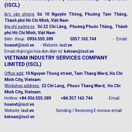
(ISCL)
Đ/c văn phòng:
Số 10 Nguyễn Thông, Phường Tam Thắng,
Thành phố Hồ Chí Minh, Việt Nam
Địa chỉ xưởng sx:
Số 22 Chi Lăng, Phường Phước Thắng, Thành
phố Hồ Chí Minh, Việt Nam
Điên thoại:
0936.555.389 0357.163.744
- Email:
hoanvt@iscl.vn
- Website:
iscl.vn
Email nhận/gửi hóa đơn điện tử:
ketoan@iscl.vn
VIETNAM INDUSTRY SERVICES COMPANY
LIMITED (ISCL)
Office add:
10 Nguyen Thong street, Tam Thang Ward, Ho Chi
Minh City, Vietnam
Workshop address:
22 Chi Lang, Phuoc Thang Ward, Ho Chi
Minh City, Vietnam
Hotline:
+84.
936.555.389 +84.357.163.744
- Email:
hoanvt@iscl.vn
Website:
iscl.vn
Sending / Receiving E-invoice email:
ketoan@iscl.vn