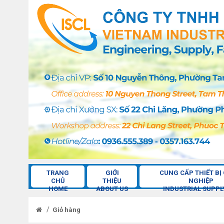
TRANG
GIỚI
CUNG CẤP THIẾT BỊ
CHỦ
THIỆU
NGHIỆP
HOME
ABOUT US
INDUSTRIAL SUPPL
/
Giỏ hàng