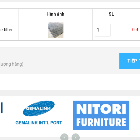
Hình ảnh
SL
 filter
0 đ
TIẾP
 lượng hàng)
«
»