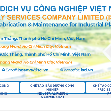
 CÔNG
CHẾ TẠO, BẢO DƯỠNG CÔNG
CHẾ TẠO C
NGHIỆP
PRECISE
YING
INDUSTRIAL FABRI &
P
MAINTENANCE